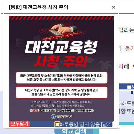
[지원센터] 예약신청 불가 안내
[통합] 대전교육청 사칭 주의
대전
하루동안 열지 않음
[닫기]
학교검색
학교명